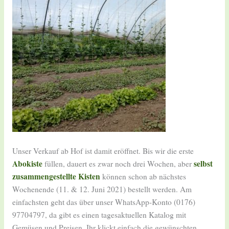
Unser Verkauf ab Hof ist damit eröffnet. Bis wir die erste
Abokiste
selbst
füllen, dauert es zwar noch drei Wochen, aber
zusammengestellte Kisten
können schon ab nächstes
Wochenende (11. & 12. Juni 2021) bestellt werden. Am
einfachsten geht das über unser WhatsApp-Konto (0176)
97704797, da gibt es einen tagesaktuellen Katalog mit
Gemüsen und Preisen. Ihr klickt einfach die gewünschten