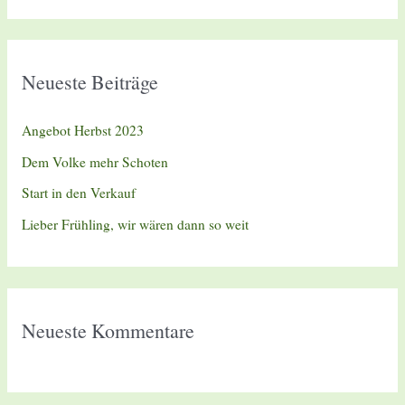
c
h
e
Neueste Beiträge
n
n
Angebot Herbst 2023
a
Dem Volke mehr Schoten
c
Start in den Verkauf
h
Lieber Frühling, wir wären dann so weit
:
Neueste Kommentare