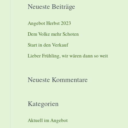
Neueste Beiträge
h
e
Angebot Herbst 2023
n
Dem Volke mehr Schoten
n
a
Start in den Verkauf
c
Lieber Frühling, wir wären dann so weit
h
:
Neueste Kommentare
Kategorien
Aktuell im Angebot